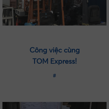
Công việc cùng
TOM Express!
#